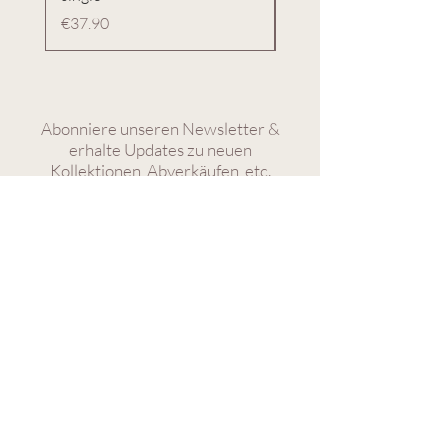
Preis
Preis
€37.90
€49.90
Abonniere unseren Newsletter &
erhalte Updates zu neuen
Kollektionen, Abverkäufen, etc.
ANMELDEN
Hola Mami