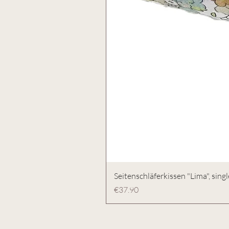
Seitenschläferkissen "Lima", singl
Preis
€37.90