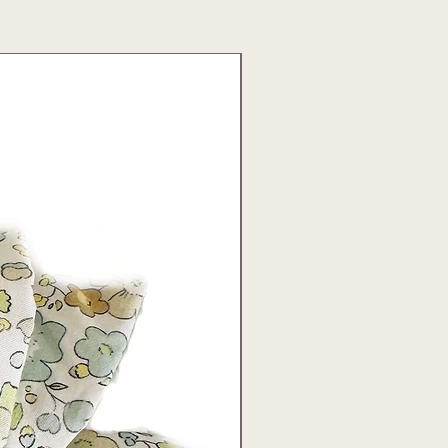
 an "info@holamami.at"
mit dem
gewünschten Größe
sendest, bestellen
gierde" :-) unmittelbar bei unserem
 In der Regel hast du dein Produkt dann
rktagen.