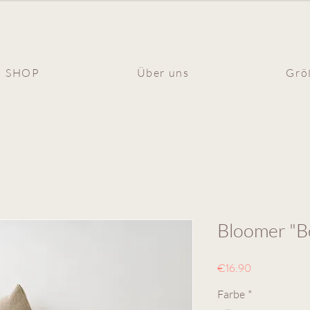
SHOP
Über uns
Grö
Bloomer "B
Preis
€16.90
Farbe
*