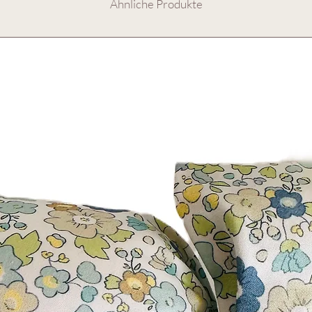
Ähnliche Produkte
Wenn du uns eine
Email
Produktnamen
und der
wir dein "Objekt der Be
Produzenten in Spanien.
innerhalb von 10-12 We