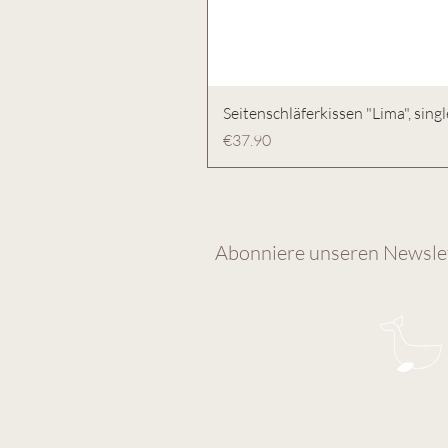
Seitenschläferkissen "Lima", singl
Preis
€37.90
Abonniere unseren Newslet