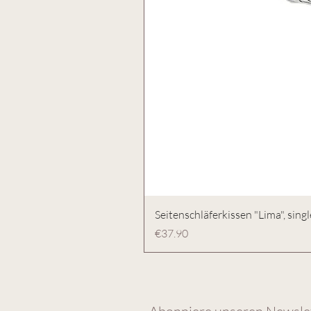
Seitenschläferkissen "Lima", singl
Price
€37.90