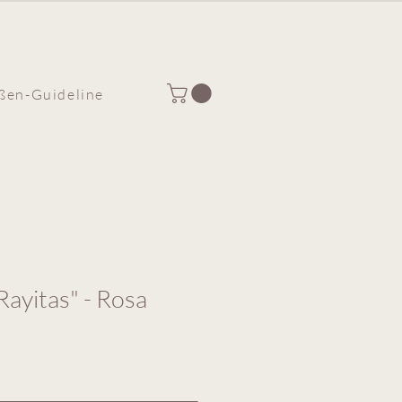
ßen-Guideline
Rayitas" - Rosa
e
ce