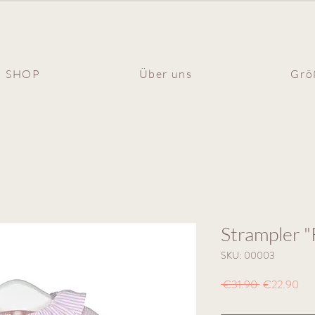
SHOP
Über uns
Grö
Strampler "
SKU: 00003
Regular
Sal
 €31.90 
€22.90
Price
Pri