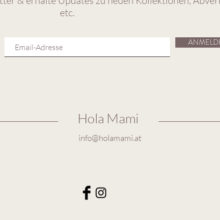
ter & erhalte Updates zu neuen Kollektionen, Abver
etc.
ANMELD
Hola Mami
info@holamami.at