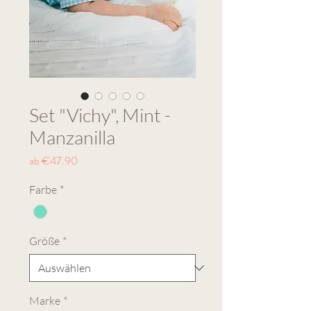
Set "Vichy", Mint -
Manzanilla
Sale-
ab
€47.90
Preis
Farbe
*
Größe
*
Marke
*