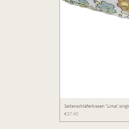
Seitenschläferkissen "Lima", singl
Preis
€37.90