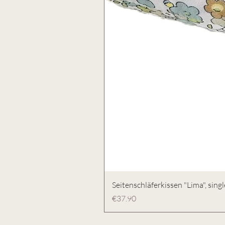
Seitenschläferkissen "Lima", singl
Preis
€37.90