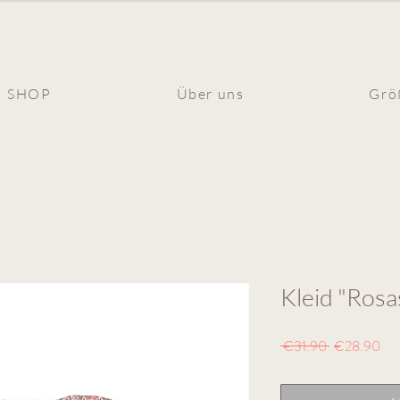
SHOP
Über uns
Grö
Kleid "Rosa
Standardprei
Sal
 €31.90 
€28.90
Pre