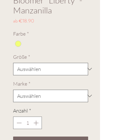
Bloomer "Liberty" -
Manzanilla
Sale-
ab
€18.90
Preis
Farbe
*
Größe
*
Marke
*
Anzahl
*